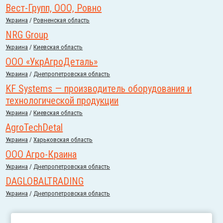
Вест-Групп, ООО, Ровно
Украина
/
Ровненская область
NRG Group
Украина
/
Киевская область
ООО «УкрАгроДеталь»
Украина
/
Днепропетровская область
KF Systems — производитель оборудования и
технологической продукции
Украина
/
Киевская область
AgroTechDetal
Украина
/
Харьковская область
ООО Агро-Краина
Украина
/
Днепропетровская область
DAGLOBALTRADING
Украина
/
Днепропетровская область