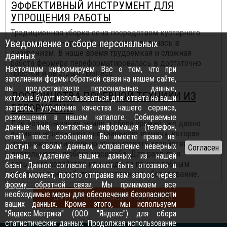
ЭФФЕКТИВНЫЙ ИНСТРУМЕНТ ДЛЯ
УПРОЩЕНИЯ РАБОТЫ
Традиционная уборка сена посредством кустарного
Уведомление о сборе персональных
инструмента — граблей, давно превратилась в
анахронизм. В наше время трудоемкая и сложная
данных
работа фермера переформатировалась в достаточно
Настоящим информируем Вас о том, что при
простой и быстрый процесс.
заполнении формы обратной связи на нашем сайте,
вы предоставляете персональные данные,
ДОСТОИНСТВА ПОСЕВНОЙ ТЕХНИКИ ИЗ
которые будут использоваться для: ответа на ваши
БЕЛОРУССИИ
запросы, улучшения качества нашего сервиса,
размещения в нашем каталоге. Собираемые
Для возделывания земли и сбора урожая уже давно
данные: имя, контактная информация (телефон,
активно используют специальную технику, которая
email), текст сообщения. Вы имеете право на:
позволяет рационально организовать хозяйственную
доступ к своим данным, исправление неверных
деятельность любого масштаба. Для развития
данных, удаление ваших данных из нашей
сельского хозяйства или ухода за приусадебным
базы. Данное согласие может быть отозвано в
участком понадобится качественное оборудование.
любой момент, просто отправив нам запрос через
форму обратной связи
. Мы принимаем все
необходимые меры для обеспечения безопасности
ДРУГИЕ ПУБЛИКАЦИИ В РУБРИКЕ
ваших данных. Кроме этого, мы используем
"Яндекс.Метрика" (ООО "Яндекс") для сбора
статистических данных. Продолжая использование