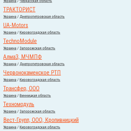
Украина
/
Черкасская область
ТРАКТОРИСТ
Украина
/
Днепропетровская область
UA-Motors
Украина
/
Кировоградская область
TechnoModule
Украина
/
Запорожская область
АлмаЗ, МЧМПФ
Украина
/
Днепропетровская область
Червонокаменское РТП
Украина
/
Кировоградская область
Трансфер, ООО
Украина
/
Винницкая область
Техномодуль
Украина
/
Запорожская область
Вест-Групп, ООО, Кропивницкий
Украина
/
Кировоградская область