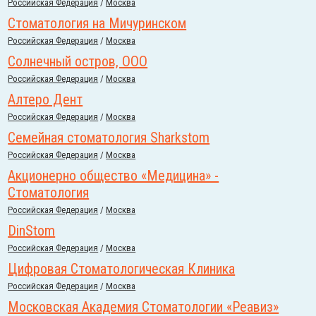
Российcкая Федерация
/
Москва
Стоматология на Мичуринском
Российcкая Федерация
/
Москва
Солнечный остров, ООО
Российcкая Федерация
/
Москва
Алтеро Дент
Российcкая Федерация
/
Москва
Семейная стоматология Sharkstom
Российcкая Федерация
/
Москва
Акционерно общество «Медицина» -
Стоматология
Российcкая Федерация
/
Москва
DinStom
Российcкая Федерация
/
Москва
Цифровая Стоматологическая Клиника
Российcкая Федерация
/
Москва
Московская Академия Стоматологии «Реавиз»