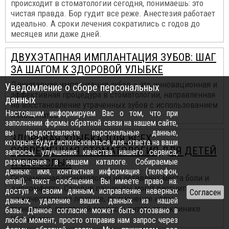
происходит в стоматологии сегодня, понимаешь: это
чистая правда. Бор гудит все реже. Анестезия работает
идеально. А сроки лечения сократились с годов до
месяцев или даже дней.
ДВУХЭТАПНАЯ ИМПЛАНТАЦИЯ ЗУБОВ: ШАГ
ЗА ШАГОМ К ЗДОРОВОЙ УЛЫБКЕ
Двухэтапная имплантация зубов – это инновационная и
Уведомление о сборе персональных
эффективная процедура в стоматологии, направленная
данных
на восстановление утраченных зубов с использованием
Настоящим информируем Вас о том, что при
имплантатов...
заполнении формы обратной связи на нашем сайте,
вы предоставляете персональные данные,
ЗДОРОВАЯ УЛЫБКА ДЛЯ ВСЕХ:
которые будут использоваться для: ответа на ваши
СОВРЕМЕННАЯ СТОМАТОЛОГИЯ ДЛЯ ДЕТЕЙ
запросы, улучшения качества нашего сервиса,
размещения в нашем каталоге. Собираемые
И ВЗРОСЛЫХ
данные: имя, контактная информация (телефон,
Современная стоматология не оставляет места боли и
email), текст сообщения. Вы имеете право на:
дискомфорту. Сегодня пациенты могут рассчитывать
доступ к своим данным, исправление неверных
на качественное лечение, применение новых
данных, удаление ваших данных из нашей
технологий, приятный сервис и интерьер в клинике
базы. Данное согласие может быть отозвано в
Новый век.
любой момент, просто отправив нам запрос через