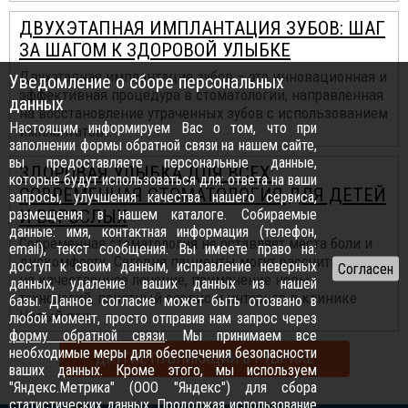
ДВУХЭТАПНАЯ ИМПЛАНТАЦИЯ ЗУБОВ: ШАГ
ЗА ШАГОМ К ЗДОРОВОЙ УЛЫБКЕ
Двухэтапная имплантация зубов – это инновационная и
Уведомление о сборе персональных
эффективная процедура в стоматологии, направленная
данных
на восстановление утраченных зубов с использованием
Настоящим информируем Вас о том, что при
имплантатов...
заполнении формы обратной связи на нашем сайте,
вы предоставляете персональные данные,
ЗДОРОВАЯ УЛЫБКА ДЛЯ ВСЕХ:
которые будут использоваться для: ответа на ваши
СОВРЕМЕННАЯ СТОМАТОЛОГИЯ ДЛЯ ДЕТЕЙ
запросы, улучшения качества нашего сервиса,
размещения в нашем каталоге. Собираемые
И ВЗРОСЛЫХ
данные: имя, контактная информация (телефон,
Современная стоматология не оставляет места боли и
email), текст сообщения. Вы имеете право на:
дискомфорту. Сегодня пациенты могут рассчитывать
доступ к своим данным, исправление неверных
на качественное лечение, применение новых
данных, удаление ваших данных из нашей
технологий, приятный сервис и интерьер в клинике
базы. Данное согласие может быть отозвано в
Новый век.
любой момент, просто отправив нам запрос через
форму обратной связи
. Мы принимаем все
необходимые меры для обеспечения безопасности
ДРУГИЕ ПУБЛИКАЦИИ В РУБРИКЕ
ваших данных. Кроме этого, мы используем
"Яндекс.Метрика" (ООО "Яндекс") для сбора
статистических данных. Продолжая использование