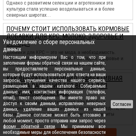
Однако с развитием селекции и агротехники эта
культура стала успешно возделываться и в более
северных широтах...
ПОЧЕМУ СТОИТ ИСПОЛЬЗОВАТЬ КОРМОВЫЕ
ДОБАВКИ ДЛЯ КРС: МОЛОКО, ЗДОРОВЬЕ И
Уведомление о сборе персональных
ВЫГОДА
данных
Добавки для КРС — это не мода, а необходимость.
Настоящим информируем Вас о том, что при
Рассказываем, как они влияют на надои, здоровье и
заполнении формы обратной связи на нашем сайте,
рентабельность фермы. Без воды и по делу...
вы предоставляете персональные данные,
которые будут использоваться для: ответа на ваши
КАК ВЫБРАТЬ ГЕРБИЦИД: ЭФФЕКТИВНАЯ
запросы, улучшения качества нашего сервиса,
ЗАЩИТА РАСТЕНИЙ БЕЗ ВРЕДА ДЛЯ
размещения в нашем каталоге. Собираемые
данные: имя, контактная информация (телефон,
ОКРУЖАЮЩЕЙ СРЕДЫ
email), текст сообщения. Вы имеете право на:
Узнайте, как выбрать гербицид для борьбы с
доступ к своим данным, исправление неверных
сорняками. Советы по выбору безопасных средств, их
данных, удаление ваших данных из нашей
применению и альтернативным методам защиты
базы. Данное согласие может быть отозвано в
участка...
любой момент, просто отправив нам запрос через
форму обратной связи
. Мы принимаем все
необходимые меры для обеспечения безопасности
ДРУГИЕ ПУБЛИКАЦИИ В РУБРИКЕ