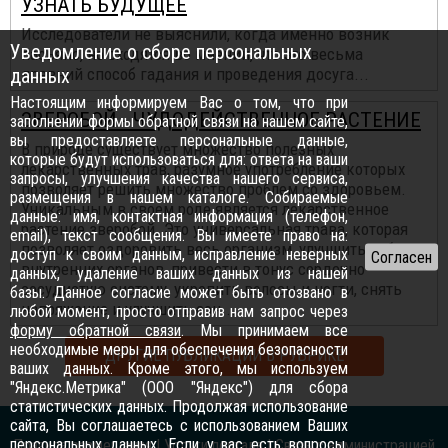
УЗНАТЬ БУДУЩЕЕ
Исследователи не выяснили, когда именно возник
Уведомление о сборе персональных
пасьянс, но сходятся во мнении, что это весьма
данных
древний способ гадания и проведения досуга...
Настоящим информируем Вас о том, что при
ЗВЕРОБОЙ - ЧУДОДЕЙСТВЕННОЕ РАСТЕНИЕ
заполнении формы обратной связи на нашем сайте,
вы предоставляете персональные данные,
В природе существует множество полезных
которые будут использоваться для: ответа на ваши
лекарственных трав, разумное употребление которых
запросы, улучшения качества нашего сервиса,
позволяет решить множество проблем со здоровьем.
размещения в нашем каталоге. Собираемые
Уникальным в своем роде является лекарственное
данные: имя, контактная информация (телефон,
растение зверобой. Это универсальная трава, которая
email), текст сообщения. Вы имеете право на:
позволяет оздоровить весь организм, улучшить работу
доступ к своим данным, исправление неверных
внутренних органов, привести в тонус сердечно-
данных, удаление ваших данных из нашей
сосудистую систему, укрепить волосы и ногти, снять
базы. Данное согласие может быть отозвано в
напряжение и улучшить сон...
любой момент, просто отправив нам запрос через
форму обратной связи
. Мы принимаем все
необходимые меры для обеспечения безопасности
ДРУГИЕ ПУБЛИКАЦИИ В РУБРИКЕ
ваших данных. Кроме этого, мы используем
"Яндекс.Метрика" (ООО "Яндекс") для сбора
статистических данных. Продолжая использование
сайта, Вы соглашаетесь с использованием Ваших
персональных данных. Если у вас есть вопросы,
Правила размещения
|
Услуги портала
|
Связь с администрацией