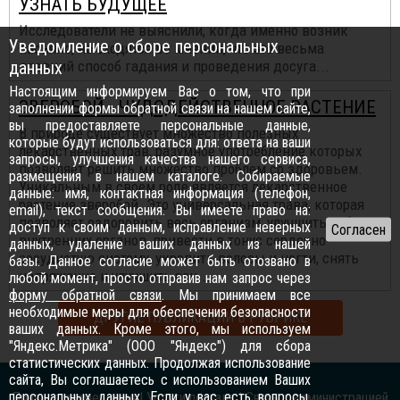
УЗНАТЬ БУДУЩЕЕ
Исследователи не выяснили, когда именно возник
Уведомление о сборе персональных
пасьянс, но сходятся во мнении, что это весьма
данных
древний способ гадания и проведения досуга...
Настоящим информируем Вас о том, что при
ЗВЕРОБОЙ - ЧУДОДЕЙСТВЕННОЕ РАСТЕНИЕ
заполнении формы обратной связи на нашем сайте,
вы предоставляете персональные данные,
В природе существует множество полезных
которые будут использоваться для: ответа на ваши
лекарственных трав, разумное употребление которых
запросы, улучшения качества нашего сервиса,
позволяет решить множество проблем со здоровьем.
размещения в нашем каталоге. Собираемые
Уникальным в своем роде является лекарственное
данные: имя, контактная информация (телефон,
растение зверобой. Это универсальная трава, которая
email), текст сообщения. Вы имеете право на:
позволяет оздоровить весь организм, улучшить работу
доступ к своим данным, исправление неверных
внутренних органов, привести в тонус сердечно-
данных, удаление ваших данных из нашей
сосудистую систему, укрепить волосы и ногти, снять
базы. Данное согласие может быть отозвано в
напряжение и улучшить сон...
любой момент, просто отправив нам запрос через
форму обратной связи
. Мы принимаем все
необходимые меры для обеспечения безопасности
ДРУГИЕ ПУБЛИКАЦИИ В РУБРИКЕ
ваших данных. Кроме этого, мы используем
"Яндекс.Метрика" (ООО "Яндекс") для сбора
статистических данных. Продолжая использование
сайта, Вы соглашаетесь с использованием Ваших
персональных данных. Если у вас есть вопросы,
Правила размещения
|
Услуги портала
|
Связь с администрацией