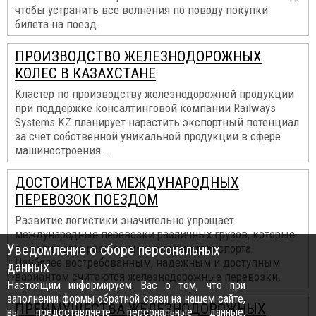
чтобы устранить все волнения по поводу покупки
билета на поезд.
ПРОИЗВОДСТВО ЖЕЛЕЗНОДОРОЖНЫХ
КОЛЕС В КАЗАХСТАНЕ
Кластер по производству железнодорожной продукции
при поддержке консалтинговой компании Railways
Systems KZ планирует нарастить экспортный потенциал
за счет собственной уникальной продукции в сфере
машиностроения...
ДОСТОИНСТВА МЕЖДУНАРОДНЫХ
ПЕРЕВОЗОК ПОЕЗДОМ
Развитие логистики значительно упрощает
международные перевозки различных грузов, которые
Уведомление о сборе персональных
выполняются различными видами транспорта.
Наиболее востребованным, надежным и доступным
данных
вариантом считаются железнодорожные перевозки.
Настоящим информируем Вас о том, что при
заполнении формы обратной связи на нашем сайте,
ПРЕИМУЩЕСТВА ЖЕЛЕЗНОДОРОЖНЫХ
вы предоставляете персональные данные,