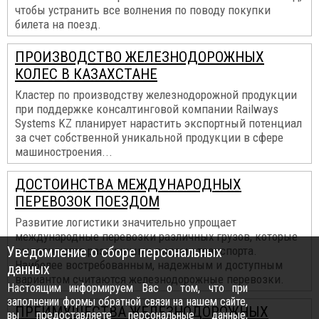
чтобы устранить все волнения по поводу покупки
билета на поезд.
ПРОИЗВОДСТВО ЖЕЛЕЗНОДОРОЖНЫХ
КОЛЕС В КАЗАХСТАНЕ
Кластер по производству железнодорожной продукции
при поддержке консалтинговой компании Railways
Systems KZ планирует нарастить экспортный потенциал
за счет собственной уникальной продукции в сфере
машиностроения...
ДОСТОИНСТВА МЕЖДУНАРОДНЫХ
ПЕРЕВОЗОК ПОЕЗДОМ
Развитие логистики значительно упрощает
международные перевозки различных грузов, которые
Уведомление о сборе персональных
выполняются различными видами транспорта.
Наиболее востребованным, надежным и доступным
данных
вариантом считаются железнодорожные перевозки.
Настоящим информируем Вас о том, что при
заполнении формы обратной связи на нашем сайте,
ПРЕИМУЩЕСТВА ЖЕЛЕЗНОДОРОЖНЫХ
вы предоставляете персональные данные,