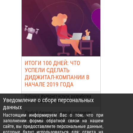
ИТОГИ 100 ДНЕЙ: ЧТО
УСПЕЛИ СДЕЛАТЬ
ДИДЖИТАЛ-КОМПАНИИ В
НАЧАЛЕ 2019 ГОДА
Рубрика:
Интернет-услуги: разработка
Уведомление о сборе персональных
сайтов, SEO, SMM, хостинг
данных
Любой бизнес — живой организм.
Настоящим информируем Вас о том, что при
Каждый день в нем происходят
заполнении формы обратной связи на нашем
тысячи процессов, которые
сайте, вы предоставляете персональные данные,
приводят к глобальным
которые будут использоваться для: ответа на