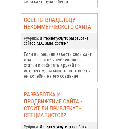
свой сайт, нужно было...
СОВЕТЫ ВЛАДЕЛЬЦУ
НЕКОММЕРЧЕСКОГО САЙТА
Рубрика:
Интернет-услуги: разработка
сайтов, SEO, SMM, хостинг
Если вы решили завести свой сайт
для того, чтобы публиковать
статьи и собирать друзей по
интересам, вы можете не тратить
ни копейки на его создание...
РАЗРАБОТКА И
ПРОДВИЖЕНИЕ САЙТА -
СТОИТ ЛИ ПРИВЛЕКАТЬ
СПЕЦИАЛИСТОВ?
Рубрика:
Интернет-услуги: разработка