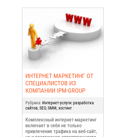
ИНТЕРНЕТ МАРКЕТИНГ ОТ
СПЕЦИАЛИСТОВ ИЗ
КОМПАНИИ IPM-GROUP
Рубрика:
Интернет-услуги: разработка
сайтов, SEO, SMM, хостинг
Комплексный интернет-маркетинг
включает в себя не только
привлечение трафика на веб-сайт,