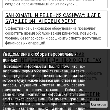
создают положительный опыт покупок...
БАНКОМАТЫ И РЕШЕНИЯ CASHWAY: ШАГ В
БУДУЩЕЕ ФИНАНСОВЫХ УСЛУГ
Эффективное банковское оборудование позволяет
сократить время обслуживания клиентов, повысить
уровень безопасности и расширить спектр доступных
финансовых операций...
Уведомление о сборе персональных
УМНАЯ АНАЛИТИКА НА КАССЕ: КАК
данных
ПОЛУЧИТЬ БОЛЬШЕ ДАННЫХ О КЛИЕНТАХ
ПРЯМО В МОМЕНТ ПОКУПКИ
Настоящим информируем Вас о том, что при
заполнении формы обратной связи на нашем сайте,
Умная касса — это не просто чеки. Узнай, как собирать
вы предоставляете персональные данные,
данные о клиентах в момент покупки и превращать
которые будут использоваться для: ответа на ваши
аналитику в рост продаж и лояльности...
запросы, улучшения качества нашего сервиса,
размещения в нашем каталоге. Собираемые
РАСХОДНЫЕ МАТЕРИАЛЫ ДЛЯ ТОРГОВЛИ:
данные: имя, контактная информация (телефон,
email), текст сообщения. Вы имеете право на:
СОВРЕМЕННЫЕ РЕШЕНИЯ И ТЕХНОЛОГИИ
доступ к своим данным, исправление неверных
Современная торговля немыслима без использования
данных, удаление ваших данных из нашей