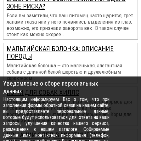
ЗОНЕ РИСКА?
Если вы заметили, что ваш питомец часто щурится, трет
лапами глаза или у него появились выделения из глаз,
возможно, это признаки заворота век. В таком случае
стоит как можно скорее...
МАЛЬТИЙСКАЯ БОЛОНКА: ОПИСАНИЕ
ПОРОДЫ
Мальтийская болонка — это маленькая, элегантная
собака с длинной белой шерстью и дружелюбным
характером...
Уведомление о сборе персональных
данных
КОРМ ДЛЯ СОБАК ХИЛЛС
Настоящим информируем Вас о том, что при
Компания предлагает серьезный перечень кормов для
заполнении формы обратной связи на нашем сайте,
псов на основании их потребностей. Особенно
вы предоставляете персональные данные,
востребованным считается Hills Science Plan. Корм для
которые будут использоваться для: ответа на ваши
собак Хиллс разработан так...
запросы, улучшения качества нашего сервиса,
размещения в нашем каталоге. Собираемые
КОШАЧИЙ СЛЕД В МИСТИЧЕСКОЙ
данные: имя, контактная информация (телефон,