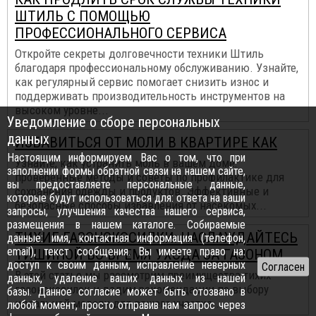
ШТИЛЬ С ПОМОЩЬЮ
ПРОФЕССИОНАЛЬНОГО СЕРВИСА
Откройте секреты долговечности техники Штиль
благодаря профессиональному обслуживанию. Узнайте,
как регулярный сервис помогает снизить износ и
поддерживать производительность инструментов на
высоком уровне...
Уведомление о сборе персональных
данных
ИЗБАВИТЬСЯ ОТ МОЛИ В КВАРТИРЕ КАК
Настоящим информируем Вас о том, что при
Узнайте, как устранить моль в вашем доме:
заполнении формы обратной связи на нашем сайте,
проверенные методы и советы по профилактике для
вы предоставляете персональные данные,
сохранения одежды и продуктов. Эффективные и
которые будут использоваться для: ответа на ваши
безопасные способы избавления от насекомых...
запросы, улучшения качества нашего сервиса,
размещения в нашем каталоге. Собираемые
ТИХИЕ ГАЗОНОКОСИЛКИ: НАСЛАЖДАЙТЕСЬ
данные: имя, контактная информация (телефон,
email), текст сообщения. Вы имеете право на:
ТИШИНОЙ ВО ВРЕМЯ УХОДА ЗА ГАЗОНОМ
доступ к своим данным, исправление неверных
В этой статье мы рассмотрим преимущества тихих
данных, удаление ваших данных из нашей
газонокосилок и дадим рекомендации по выбору
базы. Данное согласие может быть отозвано в
идеальной модели для вашего участка...
любой момент, просто отправив нам запрос через