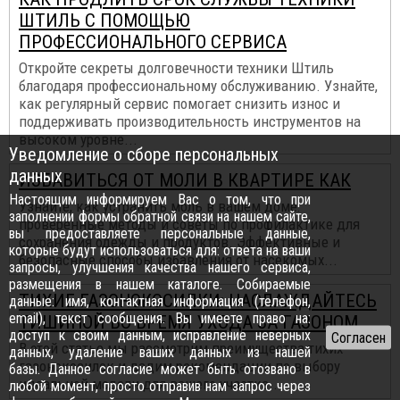
ШТИЛЬ С ПОМОЩЬЮ
ПРОФЕССИОНАЛЬНОГО СЕРВИСА
Откройте секреты долговечности техники Штиль
благодаря профессиональному обслуживанию. Узнайте,
как регулярный сервис помогает снизить износ и
поддерживать производительность инструментов на
высоком уровне...
Уведомление о сборе персональных
данных
ИЗБАВИТЬСЯ ОТ МОЛИ В КВАРТИРЕ КАК
Настоящим информируем Вас о том, что при
Узнайте, как устранить моль в вашем доме:
заполнении формы обратной связи на нашем сайте,
проверенные методы и советы по профилактике для
вы предоставляете персональные данные,
сохранения одежды и продуктов. Эффективные и
которые будут использоваться для: ответа на ваши
безопасные способы избавления от насекомых...
запросы, улучшения качества нашего сервиса,
размещения в нашем каталоге. Собираемые
ТИХИЕ ГАЗОНОКОСИЛКИ: НАСЛАЖДАЙТЕСЬ
данные: имя, контактная информация (телефон,
email), текст сообщения. Вы имеете право на:
ТИШИНОЙ ВО ВРЕМЯ УХОДА ЗА ГАЗОНОМ
доступ к своим данным, исправление неверных
В этой статье мы рассмотрим преимущества тихих
данных, удаление ваших данных из нашей
газонокосилок и дадим рекомендации по выбору
базы. Данное согласие может быть отозвано в
идеальной модели для вашего участка...
любой момент, просто отправив нам запрос через