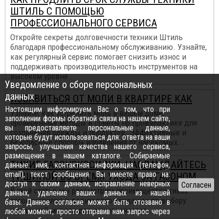
ШТИЛЬ С ПОМОЩЬЮ
ПРОФЕССИОНАЛЬНОГО СЕРВИСА
Откройте секреты долговечности техники Штиль
благодаря профессиональному обслуживанию. Узнайте,
как регулярный сервис помогает снизить износ и
поддерживать производительность инструментов на
высоком уровне...
Уведомление о сборе персональных
данных
ИЗБАВИТЬСЯ ОТ МОЛИ В КВАРТИРЕ КАК
Настоящим информируем Вас о том, что при
Узнайте, как устранить моль в вашем доме:
заполнении формы обратной связи на нашем сайте,
проверенные методы и советы по профилактике для
вы предоставляете персональные данные,
сохранения одежды и продуктов. Эффективные и
которые будут использоваться для: ответа на ваши
безопасные способы избавления от насекомых...
запросы, улучшения качества нашего сервиса,
размещения в нашем каталоге. Собираемые
ТИХИЕ ГАЗОНОКОСИЛКИ: НАСЛАЖДАЙТЕСЬ
данные: имя, контактная информация (телефон,
email), текст сообщения. Вы имеете право на:
ТИШИНОЙ ВО ВРЕМЯ УХОДА ЗА ГАЗОНОМ
доступ к своим данным, исправление неверных
В этой статье мы рассмотрим преимущества тихих
данных, удаление ваших данных из нашей
газонокосилок и дадим рекомендации по выбору
базы. Данное согласие может быть отозвано в
идеальной модели для вашего участка...
любой момент, просто отправив нам запрос через