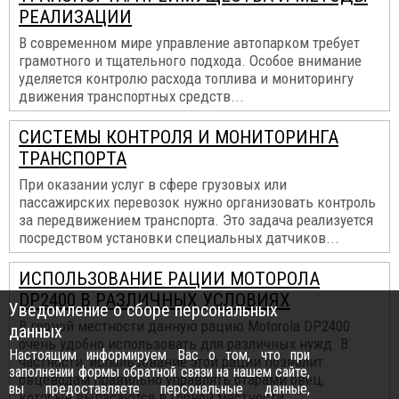
РЕАЛИЗАЦИИ
В современном мире управление автопарком требует
грамотного и тщательного подхода. Особое внимание
уделяется контролю расхода топлива и мониторингу
движения транспортных средств...
СИСТЕМЫ КОНТРОЛЯ И МОНИТОРИНГА
ТРАНСПОРТА
При оказании услуг в сфере грузовых или
пассажирских перевозок нужно организовать контроль
за передвижением транспорта. Это задача реализуется
посредством установки специальных датчиков...
ИСПОЛЬЗОВАНИЕ РАЦИИ МОТОРОЛА
DP2400 В РАЗЛИЧНЫХ УСЛОВИЯХ
Уведомление о сборе персональных
В горной местности данную рацию Motorola DP2400
данных
очень удобно использовать для различных нужд. В
Настоящим информируем Вас о том, что при
частности, использование этой рации позволит
заполнении формы обратной связи на нашем сайте,
овцеводам правильно управлять отарами овец,
вы предоставляете персональные данные,
которые выпасаются в горной местности...