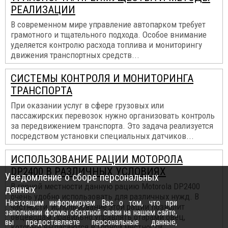
РЕАЛИЗАЦИИ
В современном мире управление автопарком требует
грамотного и тщательного подхода. Особое внимание
уделяется контролю расхода топлива и мониторингу
движения транспортных средств...
СИСТЕМЫ КОНТРОЛЯ И МОНИТОРИНГА
ТРАНСПОРТА
При оказании услуг в сфере грузовых или
пассажирских перевозок нужно организовать контроль
за передвижением транспорта. Это задача реализуется
посредством установки специальных датчиков...
ИСПОЛЬЗОВАНИЕ РАЦИИ МОТОРОЛА
DP2400 В РАЗЛИЧНЫХ УСЛОВИЯХ
Уведомление о сборе персональных
В горной местности данную рацию Motorola DP2400
данных
очень удобно использовать для различных нужд. В
Настоящим информируем Вас о том, что при
частности, использование этой рации позволит
заполнении формы обратной связи на нашем сайте,
овцеводам правильно управлять отарами овец,
вы предоставляете персональные данные,
которые выпасаются в горной местности...