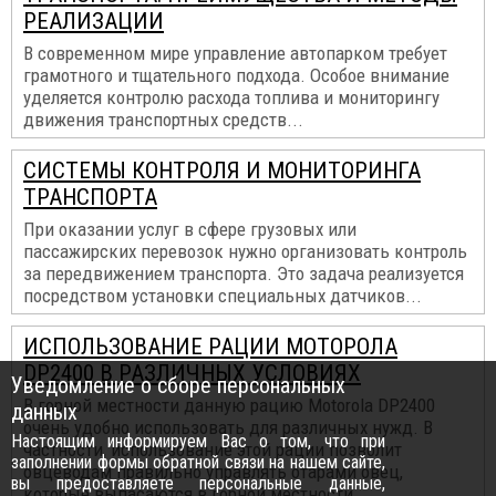
РЕАЛИЗАЦИИ
В современном мире управление автопарком требует
грамотного и тщательного подхода. Особое внимание
уделяется контролю расхода топлива и мониторингу
движения транспортных средств...
СИСТЕМЫ КОНТРОЛЯ И МОНИТОРИНГА
ТРАНСПОРТА
При оказании услуг в сфере грузовых или
пассажирских перевозок нужно организовать контроль
за передвижением транспорта. Это задача реализуется
посредством установки специальных датчиков...
ИСПОЛЬЗОВАНИЕ РАЦИИ МОТОРОЛА
DP2400 В РАЗЛИЧНЫХ УСЛОВИЯХ
Уведомление о сборе персональных
В горной местности данную рацию Motorola DP2400
данных
очень удобно использовать для различных нужд. В
Настоящим информируем Вас о том, что при
частности, использование этой рации позволит
заполнении формы обратной связи на нашем сайте,
овцеводам правильно управлять отарами овец,
вы предоставляете персональные данные,
которые выпасаются в горной местности...