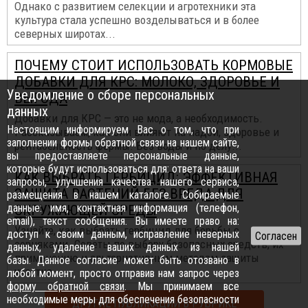
Однако с развитием селекции и агротехники эта
культура стала успешно возделываться и в более
северных широтах...
ПОЧЕМУ СТОИТ ИСПОЛЬЗОВАТЬ КОРМОВЫЕ
ДОБАВКИ ДЛЯ КРС: МОЛОКО, ЗДОРОВЬЕ И
Уведомление о сборе персональных
ВЫГОДА
данных
Добавки для КРС — это не мода, а необходимость.
Настоящим информируем Вас о том, что при
Рассказываем, как они влияют на надои, здоровье и
заполнении формы обратной связи на нашем сайте,
рентабельность фермы. Без воды и по делу...
вы предоставляете персональные данные,
которые будут использоваться для: ответа на ваши
КАК ВЫБРАТЬ ГЕРБИЦИД: ЭФФЕКТИВНАЯ
запросы, улучшения качества нашего сервиса,
ЗАЩИТА РАСТЕНИЙ БЕЗ ВРЕДА ДЛЯ
размещения в нашем каталоге. Собираемые
данные: имя, контактная информация (телефон,
ОКРУЖАЮЩЕЙ СРЕДЫ
email), текст сообщения. Вы имеете право на:
Узнайте, как выбрать гербицид для борьбы с
доступ к своим данным, исправление неверных
сорняками. Советы по выбору безопасных средств, их
данных, удаление ваших данных из нашей
применению и альтернативным методам защиты
базы. Данное согласие может быть отозвано в
участка...
любой момент, просто отправив нам запрос через
форму обратной связи
. Мы принимаем все
необходимые меры для обеспечения безопасности
ДРУГИЕ ПУБЛИКАЦИИ В РУБРИКЕ