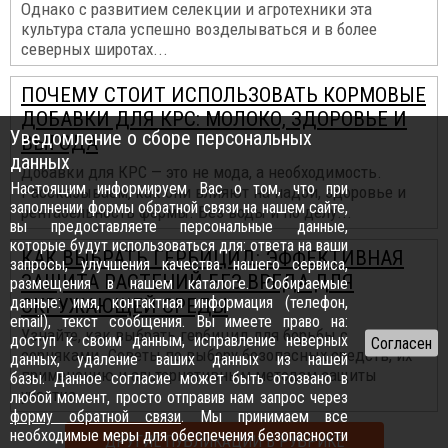
Однако с развитием селекции и агротехники эта
культура стала успешно возделываться и в более
северных широтах...
ПОЧЕМУ СТОИТ ИСПОЛЬЗОВАТЬ КОРМОВЫЕ
ДОБАВКИ ДЛЯ КРС: МОЛОКО, ЗДОРОВЬЕ И
Уведомление о сборе персональных
ВЫГОДА
данных
Добавки для КРС — это не мода, а необходимость.
Настоящим информируем Вас о том, что при
Рассказываем, как они влияют на надои, здоровье и
заполнении формы обратной связи на нашем сайте,
рентабельность фермы. Без воды и по делу...
вы предоставляете персональные данные,
которые будут использоваться для: ответа на ваши
КАК ВЫБРАТЬ ГЕРБИЦИД: ЭФФЕКТИВНАЯ
запросы, улучшения качества нашего сервиса,
ЗАЩИТА РАСТЕНИЙ БЕЗ ВРЕДА ДЛЯ
размещения в нашем каталоге. Собираемые
данные: имя, контактная информация (телефон,
ОКРУЖАЮЩЕЙ СРЕДЫ
email), текст сообщения. Вы имеете право на:
Узнайте, как выбрать гербицид для борьбы с
доступ к своим данным, исправление неверных
сорняками. Советы по выбору безопасных средств, их
данных, удаление ваших данных из нашей
применению и альтернативным методам защиты
базы. Данное согласие может быть отозвано в
участка...
любой момент, просто отправив нам запрос через
форму обратной связи
. Мы принимаем все
необходимые меры для обеспечения безопасности
ДРУГИЕ ПУБЛИКАЦИИ В РУБРИКЕ