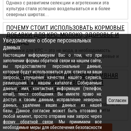
Однако с развитием селекции и агротехники эта
культура стала успешно возделываться и в более
северных широтах...
ПОЧЕМУ СТОИТ ИСПОЛЬЗОВАТЬ КОРМОВЫЕ
ДОБАВКИ ДЛЯ КРС: МОЛОКО, ЗДОРОВЬЕ И
Уведомление о сборе персональных
ВЫГОДА
данных
Добавки для КРС — это не мода, а необходимость.
Настоящим информируем Вас о том, что при
Рассказываем, как они влияют на надои, здоровье и
заполнении формы обратной связи на нашем сайте,
рентабельность фермы. Без воды и по делу...
вы предоставляете персональные данные,
которые будут использоваться для: ответа на ваши
КАК ВЫБРАТЬ ГЕРБИЦИД: ЭФФЕКТИВНАЯ
запросы, улучшения качества нашего сервиса,
ЗАЩИТА РАСТЕНИЙ БЕЗ ВРЕДА ДЛЯ
размещения в нашем каталоге. Собираемые
данные: имя, контактная информация (телефон,
ОКРУЖАЮЩЕЙ СРЕДЫ
email), текст сообщения. Вы имеете право на:
Узнайте, как выбрать гербицид для борьбы с
доступ к своим данным, исправление неверных
сорняками. Советы по выбору безопасных средств, их
данных, удаление ваших данных из нашей
применению и альтернативным методам защиты
базы. Данное согласие может быть отозвано в
участка...
любой момент, просто отправив нам запрос через
форму обратной связи
. Мы принимаем все
необходимые меры для обеспечения безопасности
ДРУГИЕ ПУБЛИКАЦИИ В РУБРИКЕ