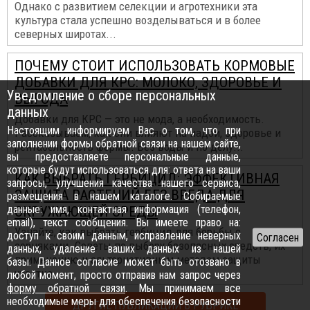
Однако с развитием селекции и агротехники эта
культура стала успешно возделываться и в более
северных широтах...
ПОЧЕМУ СТОИТ ИСПОЛЬЗОВАТЬ КОРМОВЫЕ
ДОБАВКИ ДЛЯ КРС: МОЛОКО, ЗДОРОВЬЕ И
Уведомление о сборе персональных
ВЫГОДА
данных
Добавки для КРС — это не мода, а необходимость.
Настоящим информируем Вас о том, что при
Рассказываем, как они влияют на надои, здоровье и
заполнении формы обратной связи на нашем сайте,
рентабельность фермы. Без воды и по делу...
вы предоставляете персональные данные,
которые будут использоваться для: ответа на ваши
КАК ВЫБРАТЬ ГЕРБИЦИД: ЭФФЕКТИВНАЯ
запросы, улучшения качества нашего сервиса,
ЗАЩИТА РАСТЕНИЙ БЕЗ ВРЕДА ДЛЯ
размещения в нашем каталоге. Собираемые
данные: имя, контактная информация (телефон,
ОКРУЖАЮЩЕЙ СРЕДЫ
email), текст сообщения. Вы имеете право на:
Узнайте, как выбрать гербицид для борьбы с
доступ к своим данным, исправление неверных
сорняками. Советы по выбору безопасных средств, их
данных, удаление ваших данных из нашей
применению и альтернативным методам защиты
базы. Данное согласие может быть отозвано в
участка...
любой момент, просто отправив нам запрос через
форму обратной связи
. Мы принимаем все
необходимые меры для обеспечения безопасности
ДРУГИЕ ПУБЛИКАЦИИ В РУБРИКЕ