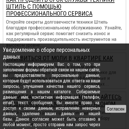
ШТИЛЬ С ПОМОЩЬЮ
ПРОФЕССИОНАЛЬНОГО СЕРВИСА
Откройте секреты долговечности техники Штиль
благодаря профессиональному обслуживанию. Узнайте,
как регулярный сервис помогает снизить износ и
поддерживать производительность инструментов на
высоком уровне...
Уведомление о сборе персональных
данных
ИЗБАВИТЬСЯ ОТ МОЛИ В КВАРТИРЕ КАК
Настоящим информируем Вас о том, что при
Узнайте, как устранить моль в вашем доме:
заполнении формы обратной связи на нашем сайте,
проверенные методы и советы по профилактике для
вы предоставляете персональные данные,
сохранения одежды и продуктов. Эффективные и
которые будут использоваться для: ответа на ваши
безопасные способы избавления от насекомых...
запросы, улучшения качества нашего сервиса,
размещения в нашем каталоге. Собираемые
ТИХИЕ ГАЗОНОКОСИЛКИ: НАСЛАЖДАЙТЕСЬ
данные: имя, контактная информация (телефон,
email), текст сообщения. Вы имеете право на:
ТИШИНОЙ ВО ВРЕМЯ УХОДА ЗА ГАЗОНОМ
доступ к своим данным, исправление неверных
В этой статье мы рассмотрим преимущества тихих
данных, удаление ваших данных из нашей
газонокосилок и дадим рекомендации по выбору
базы. Данное согласие может быть отозвано в
идеальной модели для вашего участка...
любой момент, просто отправив нам запрос через