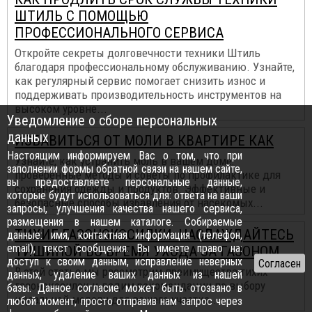
ШТИЛЬ С ПОМОЩЬЮ
ПРОФЕССИОНАЛЬНОГО СЕРВИСА
Откройте секреты долговечности техники Штиль
благодаря профессиональному обслуживанию. Узнайте,
как регулярный сервис помогает снизить износ и
поддерживать производительность инструментов на
высоком уровне...
Уведомление о сборе персональных
данных
ИЗБАВИТЬСЯ ОТ МОЛИ В КВАРТИРЕ КАК
Настоящим информируем Вас о том, что при
Узнайте, как устранить моль в вашем доме:
заполнении формы обратной связи на нашем сайте,
проверенные методы и советы по профилактике для
вы предоставляете персональные данные,
сохранения одежды и продуктов. Эффективные и
которые будут использоваться для: ответа на ваши
безопасные способы избавления от насекомых...
запросы, улучшения качества нашего сервиса,
размещения в нашем каталоге. Собираемые
ТИХИЕ ГАЗОНОКОСИЛКИ: НАСЛАЖДАЙТЕСЬ
данные: имя, контактная информация (телефон,
email), текст сообщения. Вы имеете право на:
ТИШИНОЙ ВО ВРЕМЯ УХОДА ЗА ГАЗОНОМ
доступ к своим данным, исправление неверных
В этой статье мы рассмотрим преимущества тихих
данных, удаление ваших данных из нашей
газонокосилок и дадим рекомендации по выбору
базы. Данное согласие может быть отозвано в
идеальной модели для вашего участка...
любой момент, просто отправив нам запрос через