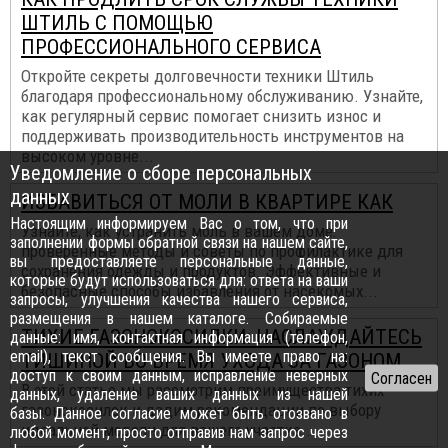
ШТИЛЬ С ПОМОЩЬЮ
ПРОФЕССИОНАЛЬНОГО СЕРВИСА
Откройте секреты долговечности техники Штиль
благодаря профессиональному обслуживанию. Узнайте,
как регулярный сервис помогает снизить износ и
поддерживать производительность инструментов на
высоком уровне...
Уведомление о сборе персональных
данных
ИЗБАВИТЬСЯ ОТ МОЛИ В КВАРТИРЕ КАК
Настоящим информируем Вас о том, что при
Узнайте, как устранить моль в вашем доме:
заполнении формы обратной связи на нашем сайте,
проверенные методы и советы по профилактике для
вы предоставляете персональные данные,
сохранения одежды и продуктов. Эффективные и
которые будут использоваться для: ответа на ваши
безопасные способы избавления от насекомых...
запросы, улучшения качества нашего сервиса,
размещения в нашем каталоге. Собираемые
ТИХИЕ ГАЗОНОКОСИЛКИ: НАСЛАЖДАЙТЕСЬ
данные: имя, контактная информация (телефон,
email), текст сообщения. Вы имеете право на:
ТИШИНОЙ ВО ВРЕМЯ УХОДА ЗА ГАЗОНОМ
доступ к своим данным, исправление неверных
В этой статье мы рассмотрим преимущества тихих
данных, удаление ваших данных из нашей
газонокосилок и дадим рекомендации по выбору
базы. Данное согласие может быть отозвано в
идеальной модели для вашего участка...
любой момент, просто отправив нам запрос через