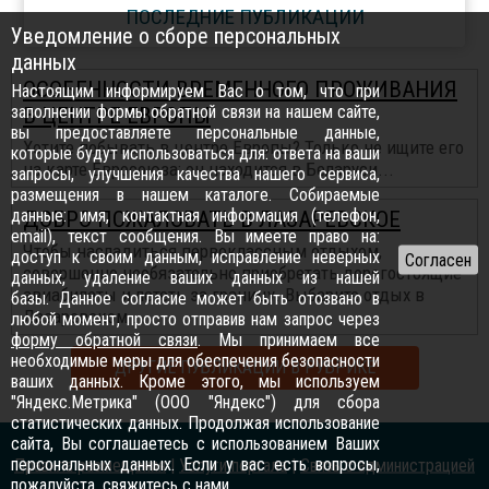
ПОСЛЕДНИЕ ПУБЛИКАЦИИ
Уведомление о сборе персональных
данных
ОСОБЕННОСТИ ВРЕМЕННОГО ПРОЖИВАНИЯ
Настоящим информируем Вас о том, что при
заполнении формы обратной связи на нашем сайте,
В ЦЕНТРЕ ЕВРОПЫ
вы предоставляете персональные данные,
Хотите побывать в центре Европы? Только не ищите его
которые будут использоваться для: ответа на ваши
на карте Евросоюза: он находится в Беларуси...
запросы, улучшения качества нашего сервиса,
размещения в нашем каталоге. Собираемые
данные: имя, контактная информация (телефон,
ДОБРО ПОЖАЛОВАТЬ В ЛАЗАРЕВСКОЕ
email), текст сообщения. Вы имеете право на:
Чтобы насладиться первоклассным отдыхом,
доступ к своим данным, исправление неверных
совершенно необязательно приобретать дорогостоящие
данных, удаление ваших данных из нашей
авиабилеты и лететь за границу. Выберите отдых в
базы. Данное согласие может быть отозвано в
Лазаревском ...
любой момент, просто отправив нам запрос через
форму обратной связи
. Мы принимаем все
необходимые меры для обеспечения безопасности
ДРУГИЕ ПУБЛИКАЦИИ В РУБРИКЕ
ваших данных. Кроме этого, мы используем
"Яндекс.Метрика" (ООО "Яндекс") для сбора
статистических данных. Продолжая использование
сайта, Вы соглашаетесь с использованием Ваших
персональных данных. Если у вас есть вопросы,
Правила размещения
|
Услуги портала
|
Связь с администрацией
пожалуйста,
свяжитесь с нами
.