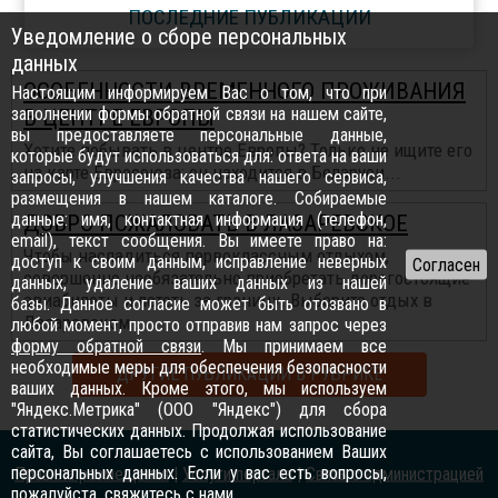
ПОСЛЕДНИЕ ПУБЛИКАЦИИ
Уведомление о сборе персональных
данных
ОСОБЕННОСТИ ВРЕМЕННОГО ПРОЖИВАНИЯ
Настоящим информируем Вас о том, что при
заполнении формы обратной связи на нашем сайте,
В ЦЕНТРЕ ЕВРОПЫ
вы предоставляете персональные данные,
Хотите побывать в центре Европы? Только не ищите его
которые будут использоваться для: ответа на ваши
на карте Евросоюза: он находится в Беларуси...
запросы, улучшения качества нашего сервиса,
размещения в нашем каталоге. Собираемые
данные: имя, контактная информация (телефон,
ДОБРО ПОЖАЛОВАТЬ В ЛАЗАРЕВСКОЕ
email), текст сообщения. Вы имеете право на:
Чтобы насладиться первоклассным отдыхом,
доступ к своим данным, исправление неверных
совершенно необязательно приобретать дорогостоящие
данных, удаление ваших данных из нашей
авиабилеты и лететь за границу. Выберите отдых в
базы. Данное согласие может быть отозвано в
Лазаревском ...
любой момент, просто отправив нам запрос через
форму обратной связи
. Мы принимаем все
необходимые меры для обеспечения безопасности
ДРУГИЕ ПУБЛИКАЦИИ В РУБРИКЕ
ваших данных. Кроме этого, мы используем
"Яндекс.Метрика" (ООО "Яндекс") для сбора
статистических данных. Продолжая использование
сайта, Вы соглашаетесь с использованием Ваших
персональных данных. Если у вас есть вопросы,
Правила размещения
|
Услуги портала
|
Связь с администрацией
пожалуйста,
свяжитесь с нами
.