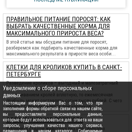
ПРАВИЛЬНОЕ ПИТАНИЕ ПОРОСЯТ: КАК
ВЫБРАТЬ КАЧЕСТВЕННЫЕ КОРМА ДЛЯ
МАКСИМАЛЬНОГО ПРИРОСТА ВЕСА?
В этой статье мы обсудим питание для поросят,
разберемся как подбирать качественные корма для
максимального результата в приросте веса особи...
КЛЕТКИ ДЛЯ КРОЛИКОВ КУПИТЬ В САНКТ-
ПЕТЕРБУРГЕ
Разведение кроликов – выгодный и малозатратный
Уведомление о сборе персональных
бизнес. Если заниматься разведением и
данных
выращиванием кролей вплотную, то ежемесячная
прибыль может составлять сотни тысяч рублей. С чего
Настоящим информируем Вас о том, что при
начать? С покупки клеток для кроликов...
заполнении формы обратной связи на нашем сайте,
вы предоставляете персональные данные,
ЭЛЕКТРИЧЕСКОЕ ПОГОНЯЛО
которые будут использоваться для: ответа на ваши
запросы, улучшения качества нашего сервиса,
Управлять стадом животных без специальных
размещения в нашем каталоге. Собираемые