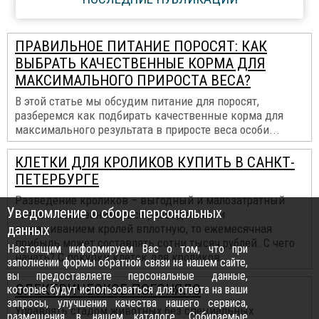
ПРАВИЛЬНОЕ ПИТАНИЕ ПОРОСЯТ: КАК
ВЫБРАТЬ КАЧЕСТВЕННЫЕ КОРМА ДЛЯ
МАКСИМАЛЬНОГО ПРИРОСТА ВЕСА?
В этой статье мы обсудим питание для поросят,
разберемся как подбирать качественные корма для
максимального результата в приросте веса особи...
КЛЕТКИ ДЛЯ КРОЛИКОВ КУПИТЬ В САНКТ-
ПЕТЕРБУРГЕ
Разведение кроликов – выгодный и малозатратный
Уведомление о сборе персональных
бизнес. Если заниматься разведением и
данных
выращиванием кролей вплотную, то ежемесячная
прибыль может составлять сотни тысяч рублей. С чего
Настоящим информируем Вас о том, что при
начать? С покупки клеток для кроликов...
заполнении формы обратной связи на нашем сайте,
вы предоставляете персональные данные,
ЭЛЕКТРИЧЕСКОЕ ПОГОНЯЛО
которые будут использоваться для: ответа на ваши
запросы, улучшения качества нашего сервиса,
Управлять стадом животных без специальных
размещения в нашем каталоге. Собираемые