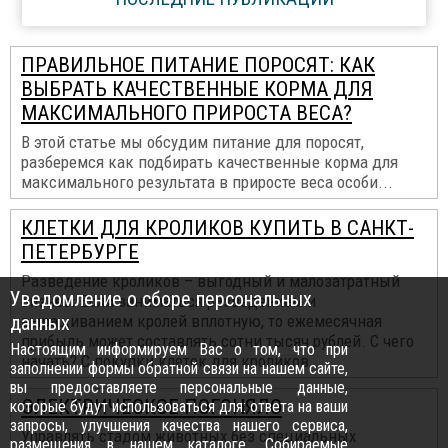
ПРАВИЛЬНОЕ ПИТАНИЕ ПОРОСЯТ: КАК
ВЫБРАТЬ КАЧЕСТВЕННЫЕ КОРМА ДЛЯ
МАКСИМАЛЬНОГО ПРИРОСТА ВЕСА?
В этой статье мы обсудим питание для поросят,
разберемся как подбирать качественные корма для
максимального результата в приросте веса особи...
КЛЕТКИ ДЛЯ КРОЛИКОВ КУПИТЬ В САНКТ-
ПЕТЕРБУРГЕ
Разведение кроликов – выгодный и малозатратный
Уведомление о сборе персональных
бизнес. Если заниматься разведением и
данных
выращиванием кролей вплотную, то ежемесячная
прибыль может составлять сотни тысяч рублей. С чего
Настоящим информируем Вас о том, что при
начать? С покупки клеток для кроликов...
заполнении формы обратной связи на нашем сайте,
вы предоставляете персональные данные,
ЭЛЕКТРИЧЕСКОЕ ПОГОНЯЛО
которые будут использоваться для: ответа на ваши
запросы, улучшения качества нашего сервиса,
Управлять стадом животных без специальных
размещения в нашем каталоге. Собираемые