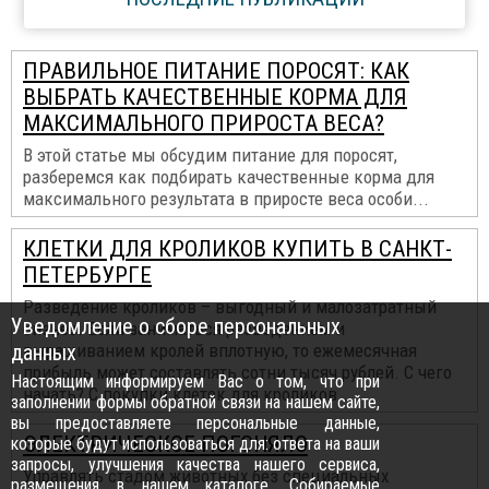
ПРАВИЛЬНОЕ ПИТАНИЕ ПОРОСЯТ: КАК
ВЫБРАТЬ КАЧЕСТВЕННЫЕ КОРМА ДЛЯ
МАКСИМАЛЬНОГО ПРИРОСТА ВЕСА?
В этой статье мы обсудим питание для поросят,
разберемся как подбирать качественные корма для
максимального результата в приросте веса особи...
КЛЕТКИ ДЛЯ КРОЛИКОВ КУПИТЬ В САНКТ-
ПЕТЕРБУРГЕ
Разведение кроликов – выгодный и малозатратный
Уведомление о сборе персональных
бизнес. Если заниматься разведением и
данных
выращиванием кролей вплотную, то ежемесячная
прибыль может составлять сотни тысяч рублей. С чего
Настоящим информируем Вас о том, что при
начать? С покупки клеток для кроликов...
заполнении формы обратной связи на нашем сайте,
вы предоставляете персональные данные,
ЭЛЕКТРИЧЕСКОЕ ПОГОНЯЛО
которые будут использоваться для: ответа на ваши
запросы, улучшения качества нашего сервиса,
Управлять стадом животных без специальных
размещения в нашем каталоге. Собираемые