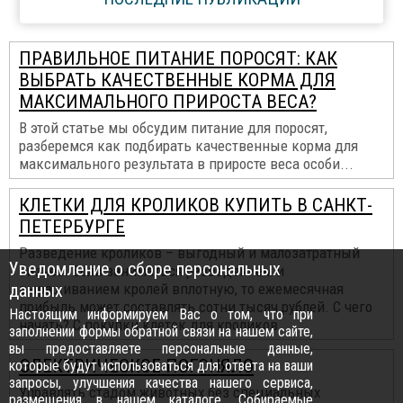
ПРАВИЛЬНОЕ ПИТАНИЕ ПОРОСЯТ: КАК
ВЫБРАТЬ КАЧЕСТВЕННЫЕ КОРМА ДЛЯ
МАКСИМАЛЬНОГО ПРИРОСТА ВЕСА?
В этой статье мы обсудим питание для поросят,
разберемся как подбирать качественные корма для
максимального результата в приросте веса особи...
КЛЕТКИ ДЛЯ КРОЛИКОВ КУПИТЬ В САНКТ-
ПЕТЕРБУРГЕ
Разведение кроликов – выгодный и малозатратный
Уведомление о сборе персональных
бизнес. Если заниматься разведением и
данных
выращиванием кролей вплотную, то ежемесячная
прибыль может составлять сотни тысяч рублей. С чего
Настоящим информируем Вас о том, что при
начать? С покупки клеток для кроликов...
заполнении формы обратной связи на нашем сайте,
вы предоставляете персональные данные,
ЭЛЕКТРИЧЕСКОЕ ПОГОНЯЛО
которые будут использоваться для: ответа на ваши
запросы, улучшения качества нашего сервиса,
Управлять стадом животных без специальных
размещения в нашем каталоге. Собираемые