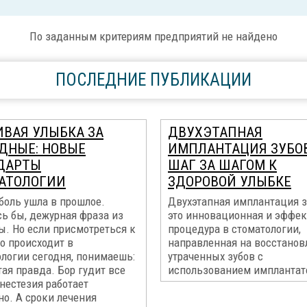
По заданным критериям предприятий не найдено
ПОСЛЕДНИЕ ПУБЛИКАЦИИ
ИВАЯ УЛЫБКА ЗА
ДВУХЭТАПНАЯ
ДНЫЕ: НОВЫЕ
ИМПЛАНТАЦИЯ ЗУБОВ
ДАРТЫ
ШАГ ЗА ШАГОМ К
АТОЛОГИИ
ЗДОРОВОЙ УЛЫБКЕ
боль ушла в прошлое.
Двухэтапная имплантация з
ь бы, дежурная фраза из
это инновационная и эффе
ы. Но если присмотреться к
процедура в стоматологии,
то происходит в
направленная на восстанов
ологии сегодня, понимаешь:
утраченных зубов с
тая правда. Бор гудит все
использованием имплантато
нестезия работает
о. А сроки лечения