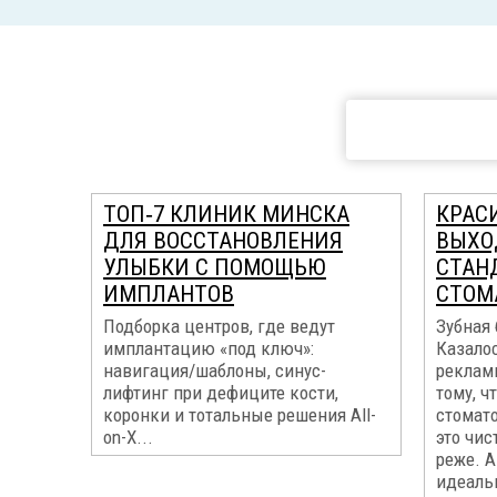
ТОП‑7 КЛИНИК МИНСКА
КРАС
ДЛЯ ВОССТАНОВЛЕНИЯ
ВЫХО
УЛЫБКИ С ПОМОЩЬЮ
СТАН
ИМПЛАНТОВ
СТОМ
Подборка центров, где ведут
Зубная 
имплантацию «под ключ»:
Казалос
навигация/шаблоны, синус-
реклам
лифтинг при дефиците кости,
тому, ч
коронки и тотальные решения All-
стомат
on-X...
это чис
реже. А
идеальн