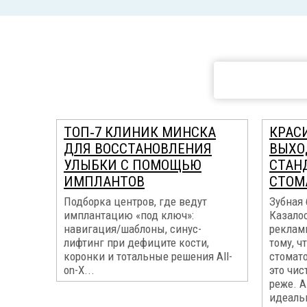
ТОП‑7 КЛИНИК МИНСКА
КРАС
ДЛЯ ВОССТАНОВЛЕНИЯ
ВЫХО
УЛЫБКИ С ПОМОЩЬЮ
СТАН
ИМПЛАНТОВ
СТОМ
Подборка центров, где ведут
Зубная 
имплантацию «под ключ»:
Казалос
навигация/шаблоны, синус-
реклам
лифтинг при дефиците кости,
тому, ч
коронки и тотальные решения All-
стомат
on-X...
это чис
реже. А
идеальн