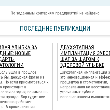
По заданным критериям предприятий не найдено
ПОСЛЕДНИЕ ПУБЛИКАЦИИ
ИВАЯ УЛЫБКА ЗА
ДВУХЭТАПНАЯ
ДНЫЕ: НОВЫЕ
ИМПЛАНТАЦИЯ ЗУБОВ
ДАРТЫ
ШАГ ЗА ШАГОМ К
АТОЛОГИИ
ЗДОРОВОЙ УЛЫБКЕ
боль ушла в прошлое.
Двухэтапная имплантация з
ь бы, дежурная фраза из
это инновационная и эффе
ы. Но если присмотреться к
процедура в стоматологии,
то происходит в
направленная на восстанов
ологии сегодня, понимаешь:
утраченных зубов с
тая правда. Бор гудит все
использованием имплантато
нестезия работает
о. А сроки лечения