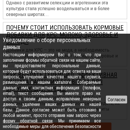
Однако с развитием селекции и агротехники эта
культура стала успешно возделываться и в более
северных широтах...
ПОЧЕМУ СТОИТ ИСПОЛЬЗОВАТЬ КОРМОВЫЕ
ДОБАВКИ ДЛЯ КРС: МОЛОКО, ЗДОРОВЬЕ И
Уведомление о сборе персональных
ВЫГОДА
данных
Добавки для КРС — это не мода, а необходимость.
Настоящим информируем Вас о том, что при
Рассказываем, как они влияют на надои, здоровье и
заполнении формы обратной связи на нашем сайте,
рентабельность фермы. Без воды и по делу...
вы предоставляете персональные данные,
которые будут использоваться для: ответа на ваши
КАК ВЫБРАТЬ ГЕРБИЦИД: ЭФФЕКТИВНАЯ
запросы, улучшения качества нашего сервиса,
ЗАЩИТА РАСТЕНИЙ БЕЗ ВРЕДА ДЛЯ
размещения в нашем каталоге. Собираемые
данные: имя, контактная информация (телефон,
ОКРУЖАЮЩЕЙ СРЕДЫ
email), текст сообщения. Вы имеете право на:
Узнайте, как выбрать гербицид для борьбы с
доступ к своим данным, исправление неверных
сорняками. Советы по выбору безопасных средств, их
данных, удаление ваших данных из нашей
применению и альтернативным методам защиты
базы. Данное согласие может быть отозвано в
участка...
любой момент, просто отправив нам запрос через
форму обратной связи
. Мы принимаем все
необходимые меры для обеспечения безопасности
ДРУГИЕ ПУБЛИКАЦИИ В РУБРИКЕ