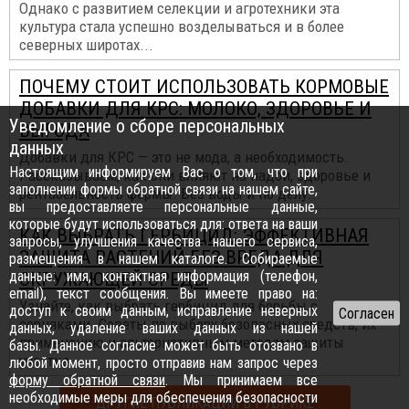
Однако с развитием селекции и агротехники эта
культура стала успешно возделываться и в более
северных широтах...
ПОЧЕМУ СТОИТ ИСПОЛЬЗОВАТЬ КОРМОВЫЕ
ДОБАВКИ ДЛЯ КРС: МОЛОКО, ЗДОРОВЬЕ И
Уведомление о сборе персональных
ВЫГОДА
данных
Добавки для КРС — это не мода, а необходимость.
Настоящим информируем Вас о том, что при
Рассказываем, как они влияют на надои, здоровье и
заполнении формы обратной связи на нашем сайте,
рентабельность фермы. Без воды и по делу...
вы предоставляете персональные данные,
которые будут использоваться для: ответа на ваши
КАК ВЫБРАТЬ ГЕРБИЦИД: ЭФФЕКТИВНАЯ
запросы, улучшения качества нашего сервиса,
ЗАЩИТА РАСТЕНИЙ БЕЗ ВРЕДА ДЛЯ
размещения в нашем каталоге. Собираемые
данные: имя, контактная информация (телефон,
ОКРУЖАЮЩЕЙ СРЕДЫ
email), текст сообщения. Вы имеете право на:
Узнайте, как выбрать гербицид для борьбы с
доступ к своим данным, исправление неверных
сорняками. Советы по выбору безопасных средств, их
данных, удаление ваших данных из нашей
применению и альтернативным методам защиты
базы. Данное согласие может быть отозвано в
участка...
любой момент, просто отправив нам запрос через
форму обратной связи
. Мы принимаем все
необходимые меры для обеспечения безопасности
ДРУГИЕ ПУБЛИКАЦИИ В РУБРИКЕ