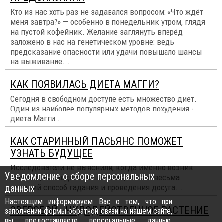
Кто из нас хоть раз не задавался вопросом: «Что ждёт
меня завтра?» — особенно в понедельник утром, глядя
на пустой кофейник. Желание заглянуть вперёд
заложено в нас на генетическом уровне: ведь
предсказание опасности или удачи повышало шансы
на выживание...
КАК ПОЯВИЛАСЬ ДИЕТА МАГГИ?
Сегодня в свободном доступе есть множество диет.
Один из наиболее популярных методов похудения -
диета Магги...
КАК СТАРИННЫЙ ПАСЬЯНС ПОМОЖЕТ
УЗНАТЬ БУДУЩЕЕ
Исследователи не выяснили, когда именно возник
Уведомление о сборе персональных
пасьянс, но сходятся во мнении, что это весьма
данных
древний способ гадания и проведения досуга...
Настоящим информируем Вас о том, что при
ЗВЕРОБОЙ - ЧУДОДЕЙСТВЕННОЕ РАСТЕНИЕ
заполнении формы обратной связи на нашем сайте,
вы предоставляете персональные данные,