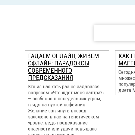
ГАДАЕМ ОНЛАЙН, ЖИВЁМ
КАК 
ОФЛАЙН: ПАРАДОКСЫ
МАГГ
СОВРЕМЕННОГО
Сегодня
ПРЕДСКАЗАНИЯ
множес
популя
Кто из нас хоть раз не задавался
диета М
вопросом: «Что ждёт меня завтра?»
— особенно в понедельник утром,
глядя на пустой кофейник.
Желание заглянуть вперёд
заложено в нас на генетическом
уровне: ведь предсказание
опасности или удачи повышало
шансы на выживание...