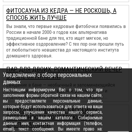
ФИТОСАУНА ИЗ КЕДРА — НЕ РОСКОШЬ, А
СПОСОБ ЖИТЬ ЛУЧШЕ
Вы знали, что первые кедровые фитобочки появились в
России в начале 2000-х годов как альтернатива
традиционной бане для тех, кто ищет мягкое, но
эффективное оздоровление? С тех пор они прошли путь
от любопытного новшества до настоящего института
домашнего здоровья.
ПАР ДЛЯ ДВОИХ: РОМАНТИЧЕСКИЙ ВЕЧЕР
Уведомление о сборе персональных
В БАНЕ ОХТИНСКИЙ
данных
Свидание в бане — необычный и запоминающийся
Настоящим информируем Вас о том, что при
способ провести время вдвоём, расслабиться и
заполнении формы обратной связи на нашем сайте,
отдохнуть после насыщенной рабочей недели...
вы предоставляете персональные данные,
которые будут использоваться для: ответа на ваши
МОРОЗОУСТОЙЧИВЫЕ БАССЕЙНЫ:
запросы, улучшения качества нашего сервиса,
ОСОБЕННОСТИ КОНСТРУКЦИИ И
размещения в нашем каталоге. Собираемые
данные: имя, контактная информация (телефон,
ЭКСПЛУАТАЦИИ
email), текст сообщения. Вы имеете право на: