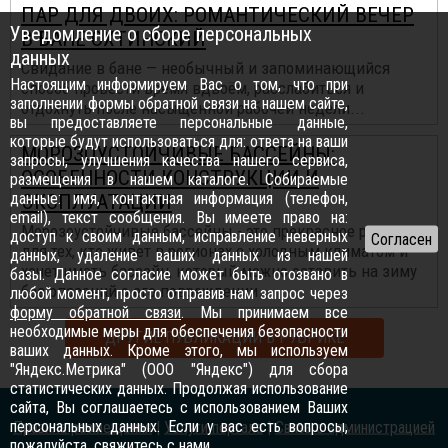
ПАР ДЛЯ ДВОИХ: РОМАНТИЧЕСКИЙ ВЕЧЕР
Уведомление о сборе персональных
В БАНЕ ОХТИНСКИЙ
данных
Свидание в бане — необычный и запоминающийся
Настоящим информируем Вас о том, что при
способ провести время вдвоём, расслабиться и
заполнении формы обратной связи на нашем сайте,
отдохнуть после насыщенной рабочей недели...
вы предоставляете персональные данные,
которые будут использоваться для: ответа на ваши
МОРОЗОУСТОЙЧИВЫЕ БАССЕЙНЫ:
запросы, улучшения качества нашего сервиса,
ОСОБЕННОСТИ КОНСТРУКЦИИ И
размещения в нашем каталоге. Собираемые
данные: имя, контактная информация (телефон,
ЭКСПЛУАТАЦИИ
email), текст сообщения. Вы имеете право на:
Морозоустойчивые бассейны - это прекрасное решение
доступ к своим данным, исправление неверных
для тех, кто живет в регионах с холодным климатом и
данных, удаление ваших данных из нашей
хочет иметь бассейн, который можно оставить на зиму
базы. Данное согласие может быть отозвано в
без опасений о его повреждении.
любой момент, просто отправив нам запрос через
форму обратной связи
. Мы принимаем все
необходимые меры для обеспечения безопасности
ДРУГИЕ ПУБЛИКАЦИИ В РУБРИКЕ
ваших данных. Кроме этого, мы используем
"Яндекс.Метрика" (ООО "Яндекс") для сбора
статистических данных. Продолжая использование
сайта, Вы соглашаетесь с использованием Ваших
персональных данных. Если у вас есть вопросы,
Правила размещения
|
Услуги портала
|
Связь с администрацией
пожалуйста,
свяжитесь с нами
.