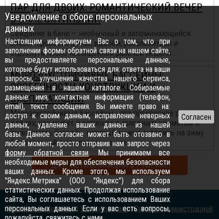
ПАР ДЛЯ ДВОИХ: РОМАНТИЧЕСКИЙ ВЕЧЕР
Уведомление о сборе персональных
В БАНЕ ОХТИНСКИЙ
данных
Свидание в бане — необычный и запоминающийся
Настоящим информируем Вас о том, что при
способ провести время вдвоём, расслабиться и
заполнении формы обратной связи на нашем сайте,
отдохнуть после насыщенной рабочей недели...
вы предоставляете персональные данные,
которые будут использоваться для: ответа на ваши
МОРОЗОУСТОЙЧИВЫЕ БАССЕЙНЫ:
запросы, улучшения качества нашего сервиса,
ОСОБЕННОСТИ КОНСТРУКЦИИ И
размещения в нашем каталоге. Собираемые
данные: имя, контактная информация (телефон,
ЭКСПЛУАТАЦИИ
email), текст сообщения. Вы имеете право на:
Морозоустойчивые бассейны - это прекрасное решение
доступ к своим данным, исправление неверных
для тех, кто живет в регионах с холодным климатом и
данных, удаление ваших данных из нашей
хочет иметь бассейн, который можно оставить на зиму
базы. Данное согласие может быть отозвано в
без опасений о его повреждении.
любой момент, просто отправив нам запрос через
форму обратной связи
. Мы принимаем все
необходимые меры для обеспечения безопасности
ДРУГИЕ ПУБЛИКАЦИИ В РУБРИКЕ
ваших данных. Кроме этого, мы используем
"Яндекс.Метрика" (ООО "Яндекс") для сбора
статистических данных. Продолжая использование
сайта, Вы соглашаетесь с использованием Ваших
персональных данных. Если у вас есть вопросы,
Правила размещения
|
Услуги портала
|
Связь с администрацией
пожалуйста,
свяжитесь с нами
.