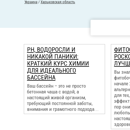
Украина
/
Харьковская область
PH, ВОДОРОСЛИ И
ФИТО
НИКАКОЙ ПАНИКИ:
РОСК
КРАТКИЙ КУРС ХИМИИ
ЛУЧШ
ДЛЯ ИДЕАЛЬНОГО
Вы зна
БАССЕЙНА
фитобо
начале 
Ваш бассейн – это не просто
альтер
бетонная чаша с водой, а
для тех
настоящий живой организм,
эффект
требующий постоянной заботы,
пор они
внимания и грамотного подхода...
любопы
настоя
здоров