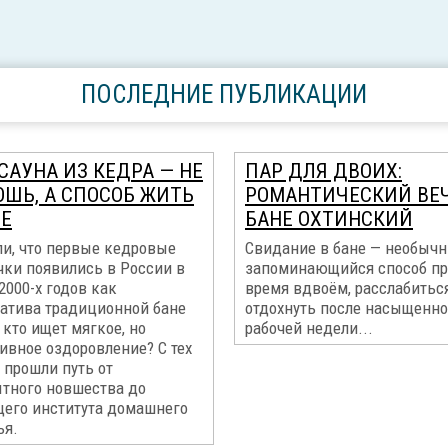
ПОСЛЕДНИЕ ПУБЛИКАЦИИ
САУНА ИЗ КЕДРА — НЕ
ПАР ДЛЯ ДВОИХ:
ОШЬ, А СПОСОБ ЖИТЬ
РОМАНТИЧЕСКИЙ ВЕЧ
Е
БАНЕ ОХТИНСКИЙ
ли, что первые кедровые
Свидание в бане — необыч
чки появились в России в
запоминающийся способ пр
2000-х годов как
время вдвоём, расслабитьс
натива традиционной бане
отдохнуть после насыщенн
, кто ищет мягкое, но
рабочей недели...
ивное оздоровление? С тех
 прошли путь от
тного новшества до
щего института домашнего
ья.