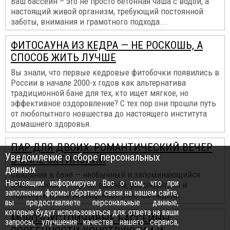
Ваш бассейн – это не просто бетонная чаша с водой, а
настоящий живой организм, требующий постоянной
заботы, внимания и грамотного подхода...
ФИТОСАУНА ИЗ КЕДРА — НЕ РОСКОШЬ, А
СПОСОБ ЖИТЬ ЛУЧШЕ
Вы знали, что первые кедровые фитобочки появились в
России в начале 2000-х годов как альтернатива
традиционной бане для тех, кто ищет мягкое, но
эффективное оздоровление? С тех пор они прошли путь
от любопытного новшества до настоящего института
домашнего здоровья.
ПАР ДЛЯ ДВОИХ: РОМАНТИЧЕСКИЙ ВЕЧЕР
Уведомление о сборе персональных
В БАНЕ ОХТИНСКИЙ
данных
Свидание в бане — необычный и запоминающийся
Настоящим информируем Вас о том, что при
способ провести время вдвоём, расслабиться и
заполнении формы обратной связи на нашем сайте,
отдохнуть после насыщенной рабочей недели...
вы предоставляете персональные данные,
которые будут использоваться для: ответа на ваши
МОРОЗОУСТОЙЧИВЫЕ БАССЕЙНЫ:
запросы, улучшения качества нашего сервиса,