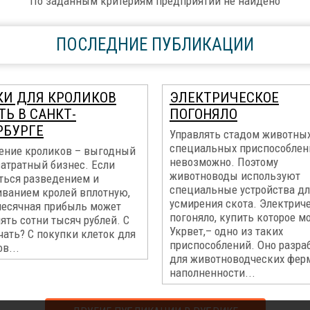
По заданным критериям предприятий не найдено
ПОСЛЕДНИЕ ПУБЛИКАЦИИ
КИ ДЛЯ КРОЛИКОВ
ЭЛЕКТРИЧЕСКОЕ
Ь В САНКТ-
ПОГОНЯЛО
РБУРГЕ
Управлять стадом животных
специальных приспособлен
ение кроликов – выгодный
невозможно. Поэтому
затратный бизнес. Если
животноводы используют
ться разведением и
специальные устройства дл
ванием кролей вплотную,
усмирения скота. Электрич
месячная прибыль может
погоняло, купить которое м
ять сотни тысяч рублей. С
Укрвет,– одно из таких
чать? С покупки клеток для
приспособлений. Оно разра
в...
для животноводческих фер
наполненности...