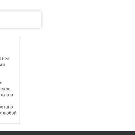
 без
ий
я
еское
ожно в
ботано
м любой