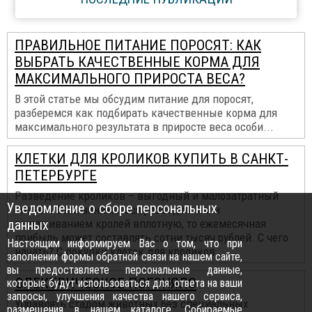
ПРАВИЛЬНОЕ ПИТАНИЕ ПОРОСЯТ: КАК
ВЫБРАТЬ КАЧЕСТВЕННЫЕ КОРМА ДЛЯ
МАКСИМАЛЬНОГО ПРИРОСТА ВЕСА?
В этой статье мы обсудим питание для поросят,
разберемся как подбирать качественные корма для
максимального результата в приросте веса особи...
КЛЕТКИ ДЛЯ КРОЛИКОВ КУПИТЬ В САНКТ-
ПЕТЕРБУРГЕ
Разведение кроликов – выгодный и малозатратный
Уведомление о сборе персональных
бизнес. Если заниматься разведением и
данных
выращиванием кролей вплотную, то ежемесячная
прибыль может составлять сотни тысяч рублей. С чего
Настоящим информируем Вас о том, что при
начать? С покупки клеток для кроликов...
заполнении формы обратной связи на нашем сайте,
вы предоставляете персональные данные,
ЭЛЕКТРИЧЕСКОЕ ПОГОНЯЛО
которые будут использоваться для: ответа на ваши
запросы, улучшения качества нашего сервиса,
Управлять стадом животных без специальных
размещения в нашем каталоге. Собираемые