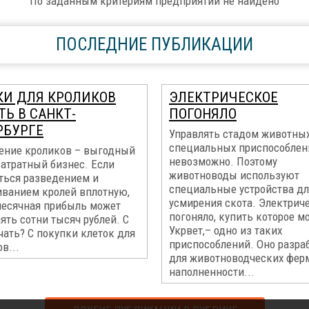
По заданным критериям предприятий не найдено
ПОСЛЕДНИЕ ПУБЛИКАЦИИ
КИ ДЛЯ КРОЛИКОВ
ЭЛЕКТРИЧЕСКОЕ
Ь В САНКТ-
ПОГОНЯЛО
РБУРГЕ
Управлять стадом животных
специальных приспособлен
ение кроликов – выгодный
невозможно. Поэтому
затратный бизнес. Если
животноводы используют
ться разведением и
специальные устройства дл
ванием кролей вплотную,
усмирения скота. Электрич
месячная прибыль может
погоняло, купить которое м
ять сотни тысяч рублей. С
Укрвет,– одно из таких
чать? С покупки клеток для
приспособлений. Оно разра
в...
для животноводческих фер
наполненности...