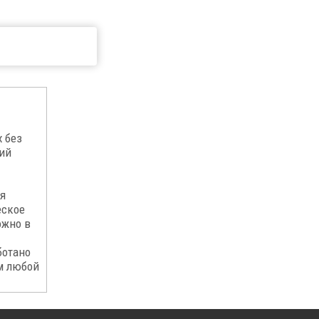
 без
ий
я
еское
ожно в
ботано
м любой