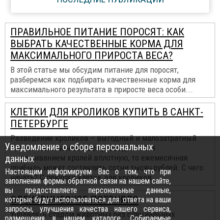
ПРАВИЛЬНОЕ ПИТАНИЕ ПОРОСЯТ: КАК
ВЫБРАТЬ КАЧЕСТВЕННЫЕ КОРМА ДЛЯ
МАКСИМАЛЬНОГО ПРИРОСТА ВЕСА?
В этой статье мы обсудим питание для поросят,
разберемся как подбирать качественные корма для
максимального результата в приросте веса особи...
КЛЕТКИ ДЛЯ КРОЛИКОВ КУПИТЬ В САНКТ-
ПЕТЕРБУРГЕ
Разведение кроликов – выгодный и малозатратный
Уведомление о сборе персональных
бизнес. Если заниматься разведением и
данных
выращиванием кролей вплотную, то ежемесячная
прибыль может составлять сотни тысяч рублей. С чего
Настоящим информируем Вас о том, что при
начать? С покупки клеток для кроликов...
заполнении формы обратной связи на нашем сайте,
вы предоставляете персональные данные,
ЭЛЕКТРИЧЕСКОЕ ПОГОНЯЛО
которые будут использоваться для: ответа на ваши
запросы, улучшения качества нашего сервиса,
Управлять стадом животных без специальных
размещения в нашем каталоге. Собираемые