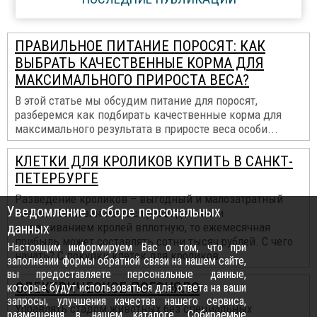
ПРАВИЛЬНОЕ ПИТАНИЕ ПОРОСЯТ: КАК
ВЫБРАТЬ КАЧЕСТВЕННЫЕ КОРМА ДЛЯ
МАКСИМАЛЬНОГО ПРИРОСТА ВЕСА?
В этой статье мы обсудим питание для поросят,
разберемся как подбирать качественные корма для
максимального результата в приросте веса особи...
КЛЕТКИ ДЛЯ КРОЛИКОВ КУПИТЬ В САНКТ-
ПЕТЕРБУРГЕ
Разведение кроликов – выгодный и малозатратный
Уведомление о сборе персональных
бизнес. Если заниматься разведением и
данных
выращиванием кролей вплотную, то ежемесячная
прибыль может составлять сотни тысяч рублей. С чего
Настоящим информируем Вас о том, что при
начать? С покупки клеток для кроликов...
заполнении формы обратной связи на нашем сайте,
вы предоставляете персональные данные,
ЭЛЕКТРИЧЕСКОЕ ПОГОНЯЛО
которые будут использоваться для: ответа на ваши
запросы, улучшения качества нашего сервиса,
Управлять стадом животных без специальных
размещения в нашем каталоге. Собираемые