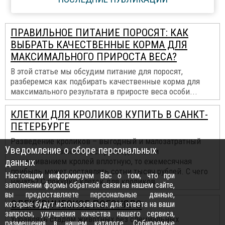
ПРАВИЛЬНОЕ ПИТАНИЕ ПОРОСЯТ: КАК
ВЫБРАТЬ КАЧЕСТВЕННЫЕ КОРМА ДЛЯ
МАКСИМАЛЬНОГО ПРИРОСТА ВЕСА?
В этой статье мы обсудим питание для поросят,
разберемся как подбирать качественные корма для
максимального результата в приросте веса особи...
КЛЕТКИ ДЛЯ КРОЛИКОВ КУПИТЬ В САНКТ-
ПЕТЕРБУРГЕ
Разведение кроликов – выгодный и малозатратный
Уведомление о сборе персональных
бизнес. Если заниматься разведением и
данных
выращиванием кролей вплотную, то ежемесячная
прибыль может составлять сотни тысяч рублей. С чего
Настоящим информируем Вас о том, что при
начать? С покупки клеток для кроликов...
заполнении формы обратной связи на нашем сайте,
вы предоставляете персональные данные,
ЭЛЕКТРИЧЕСКОЕ ПОГОНЯЛО
которые будут использоваться для: ответа на ваши
запросы, улучшения качества нашего сервиса,
Управлять стадом животных без специальных
размещения в нашем каталоге. Собираемые