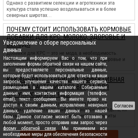
Однако с развитием селекции и агротехники эта
культура стала успешно возделываться и в более
северных широтах...
ПОЧЕМУ СТОИТ ИСПОЛЬЗОВАТЬ КОРМОВЫЕ
ДОБАВКИ ДЛЯ КРС: МОЛОКО, ЗДОРОВЬЕ И
Уведомление о сборе персональных
ВЫГОДА
данных
Добавки для КРС — это не мода, а необходимость.
Настоящим информируем Вас о том, что при
Рассказываем, как они влияют на надои, здоровье и
заполнении формы обратной связи на нашем сайте,
рентабельность фермы. Без воды и по делу...
вы предоставляете персональные данные,
которые будут использоваться для: ответа на ваши
КАК ВЫБРАТЬ ГЕРБИЦИД: ЭФФЕКТИВНАЯ
запросы, улучшения качества нашего сервиса,
ЗАЩИТА РАСТЕНИЙ БЕЗ ВРЕДА ДЛЯ
размещения в нашем каталоге. Собираемые
данные: имя, контактная информация (телефон,
ОКРУЖАЮЩЕЙ СРЕДЫ
email), текст сообщения. Вы имеете право на:
Узнайте, как выбрать гербицид для борьбы с
доступ к своим данным, исправление неверных
сорняками. Советы по выбору безопасных средств, их
данных, удаление ваших данных из нашей
применению и альтернативным методам защиты
базы. Данное согласие может быть отозвано в
участка...
любой момент, просто отправив нам запрос через
форму обратной связи
. Мы принимаем все
необходимые меры для обеспечения безопасности
ДРУГИЕ ПУБЛИКАЦИИ В РУБРИКЕ